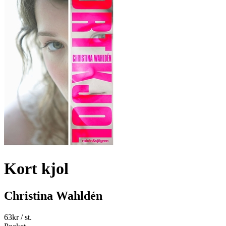
Kort kjol
Christina Wahldén
63
kr
/ st.