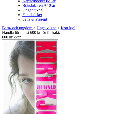
Kapitelböcker 6-9 år
Bokslukaren 9-12 år
Unga vuxna
Faktaböcker
Saga & Present
Barn- och ungdom
>
Unga vuxna
>
Kort kjol
Handla för minst 600 kr för fri frakt.
600 kr kvar