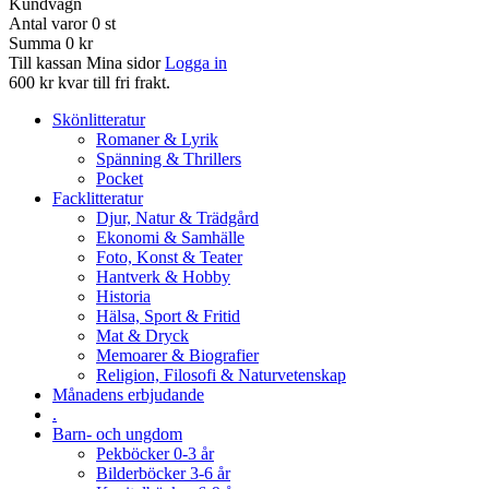
Kundvagn
Antal varor
0
st
Summa
0 kr
Till kassan
Mina sidor
Logga in
600 kr kvar till fri frakt.
Skönlitteratur
Romaner & Lyrik
Spänning & Thrillers
Pocket
Facklitteratur
Djur, Natur & Trädgård
Ekonomi & Samhälle
Foto, Konst & Teater
Hantverk & Hobby
Historia
Hälsa, Sport & Fritid
Mat & Dryck
Memoarer & Biografier
Religion, Filosofi & Naturvetenskap
Månadens erbjudande
.
Barn- och ungdom
Pekböcker 0-3 år
Bilderböcker 3-6 år