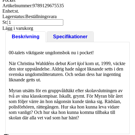
Pocket
Artikelnummer:
9789129675535
Enhet:
st.
Lagerstatus:
Beställningsvara
St:
Lägg i varukorg
Beskrivning
Specifikationer
00-talets viktigaste ungdomsbok nu i pocket!
När Christina Wahldéns debut
Kort kjol
kom ut, 1999, väckte
den stor uppståndelse. Aldrig hade något liknande setts i den
svenska ungdomslitteraturen. Och sedan dess har ingenting
liknande getts ut.
Myran utsätts för en gruppvåldtäkt efter skolavslutningen av
två av sina klasskompisar. Iskallt, grymt. För Myran blir året
som följer värre än hon någonsin kunde tänka sig. Rädslan,
polisförhören, rättegången. Hur ska hon kunna leva vidare
som vanligt? Och hur ska hon kunna komma tillbaka till
skolan där alla vet vad som har hänt?