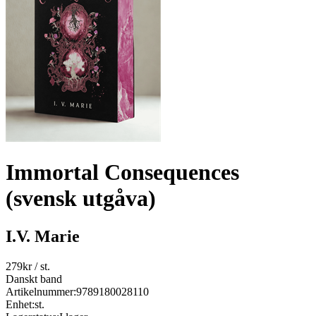
Immortal Consequences
(svensk utgåva)
I.V. Marie
279
kr
/ st.
Danskt band
Artikelnummer:
9789180028110
Enhet:
st.