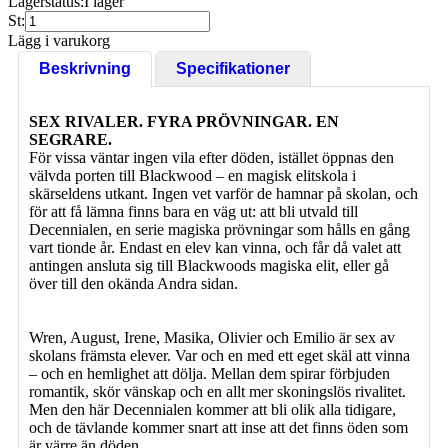
Lagerstatus:
I lager
St:
Lägg i varukorg
Beskrivning
Specifikationer
SEX RIVALER. FYRA PRÖVNINGAR. EN
SEGRARE.
För vissa väntar ingen vila efter döden, istället öppnas den
välvda porten till Blackwood – en magisk elitskola i
skärseldens utkant. Ingen vet varför de hamnar på skolan, och
för att få lämna finns bara en väg ut: att bli utvald till
Decennialen, en serie magiska prövningar som hålls en gång
vart tionde år. Endast en elev kan vinna, och får då valet att
antingen ansluta sig till Blackwoods magiska elit, eller gå
över till den okända Andra sidan.
Wren, August, Irene, Masika, Olivier och Emilio är sex av
skolans främsta elever. Var och en med ett eget skäl att vinna
– och en hemlighet att dölja. Mellan dem spirar förbjuden
romantik, skör vänskap och en allt mer skoningslös rivalitet.
Men den här Decennialen kommer att bli olik alla tidigare,
och de tävlande kommer snart att inse att det finns öden som
är värre än döden.