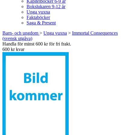
Kapitelböcker 6-9 år
Bokslukaren 9-12 år
Unga vuxna
Faktaböcker
Saga & Present
Barn- och ungdom
>
Unga vuxna
>
Immortal Consequences
(svensk utgåva)
Handla för minst 600 kr för fri frakt.
600 kr kvar