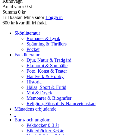
Kundvagn
Antal varor
0
st
Summa
0 kr
Till kassan
Mina sidor
Logga in
600 kr kvar till fri frakt.
Skönlitteratur
Romaner & Lyrik
Spänning & Thrillers
Pocket
Facklitteratur
Djur, Natur & Trädgård
Ekonomi & Samhälle
Foto, Konst & Teater
Hantverk & Hobby
Historia
Hälsa, Sport & Fritid
Mat & Dryck
Memoarer & Biografier
Religion, Filosofi & Naturvetenskap
Månadens erbjudande
.
Barn- och ungdom
Pekböcker 0-3 år
Bilderböcker 3-6 år