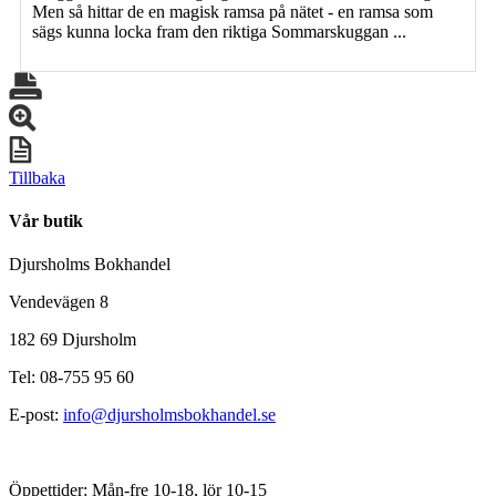
Men så hittar de en magisk ramsa på nätet - en ramsa som
sägs kunna locka fram den riktiga Sommarskuggan ...
Tillbaka
Vår butik
Djursholms Bokhandel
Vendevägen 8
182 69 Djursholm
Tel: 08-755 95 60
E-post:
info@djursholmsbokhandel.se
Öppettider: Mån-fre 10-18, lör 10-15