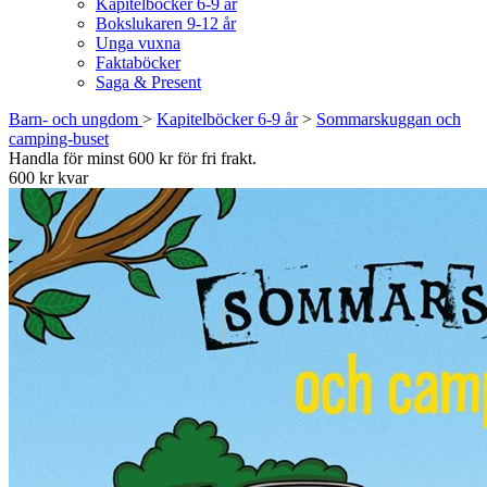
Kapitelböcker 6-9 år
Bokslukaren 9-12 år
Unga vuxna
Faktaböcker
Saga & Present
Barn- och ungdom
>
Kapitelböcker 6-9 år
>
Sommarskuggan och
camping-buset
Handla för minst 600 kr för fri frakt.
600 kr kvar