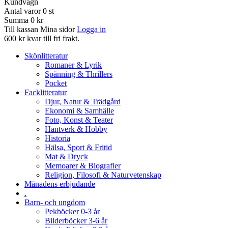
Kundvagn
Antal varor
0
st
Summa
0 kr
Till kassan
Mina sidor
Logga in
600 kr kvar till fri frakt.
Skönlitteratur
Romaner & Lyrik
Spänning & Thrillers
Pocket
Facklitteratur
Djur, Natur & Trädgård
Ekonomi & Samhälle
Foto, Konst & Teater
Hantverk & Hobby
Historia
Hälsa, Sport & Fritid
Mat & Dryck
Memoarer & Biografier
Religion, Filosofi & Naturvetenskap
Månadens erbjudande
.
Barn- och ungdom
Pekböcker 0-3 år
Bilderböcker 3-6 år