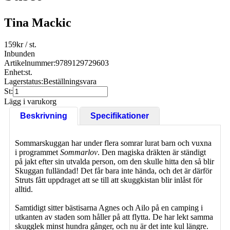
Tina Mackic
159
kr
/ st.
Inbunden
Artikelnummer:
9789129729603
Enhet:
st.
Lagerstatus:
Beställningsvara
St:
Lägg i varukorg
Beskrivning
Specifikationer
Sommarskuggan har under flera somrar lurat barn och vuxna
i programmet
Sommarlov
. Den magiska dräkten är ständigt
på jakt efter sin utvalda person, om den skulle hitta den så blir
Skuggan fulländad! Det får bara inte hända, och det är därför
Struts fått uppdraget att se till att skuggkistan blir inlåst för
alltid.
Samtidigt sitter bästisarna Agnes och Ailo på en camping i
utkanten av staden som håller på att flytta. De har lekt samma
skugglek minst hundra gånger, och nu är det inte kul längre.