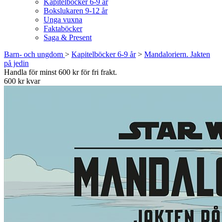
Kapitelböcker 6-9 år
Bokslukaren 9-12 år
Unga vuxna
Faktaböcker
Saga & Present
Barn- och ungdom
>
Kapitelböcker 6-9 år
>
Mandaloriern. Jakten
på jedin
Handla för minst 600 kr för fri frakt.
600 kr kvar