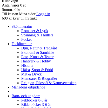
Kundvagn
Antal varor
0
st
Summa
0 kr
Till kassan
Mina sidor
Logga in
600 kr kvar till fri frakt.
Skönlitteratur
Romaner & Lyrik
Spänning & Thrillers
Pocket
Facklitteratur
Djur, Natur & Trädgård
Ekonomi & Samhälle
Foto, Konst & Teater
Hantverk & Hobby
Historia
Hälsa, Sport & Fritid
Mat & Dryck
Memoarer & Biografier
Religion, Filosofi & Naturvetenskap
Månadens erbjudande
.
Barn- och ungdom
Pekböcker 0-3 år
Bilderböcker 3-6 år