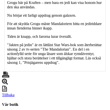
Grogu bär på Kraften – men bara en jedi kan visa honom hur
den ska användas.
Nu börjar ett farligt uppdrag genom galaxen.
För att skydda Grogu måste Mandaloriern hitta en jediriddare
innan fienderna hinner ikapp.
Tiden är knapp, och farorna lurar överallt.
"Jakten på jedin" är en lättläst Star Wars-bok som återberättar
säsong 2 av tv-serien "The Mandalorian". En del i en
actionfylld serie för unga läsare som älskar rymdäventyr,
hjältar och stora berättelser i ett tillgängligt format. Läs också
säsong 1, "Prisjägarens uppdrag".
Tillbaka
Vår butik