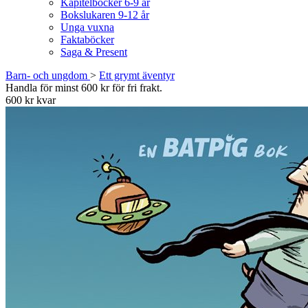
Kapitelböcker 6-9 år
Bokslukaren 9-12 år
Unga vuxna
Faktaböcker
Saga & Present
Barn- och ungdom
>
Ett grymt äventyr
Handla för minst 600 kr för fri frakt.
600 kr kvar