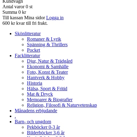
Kundvagn
Antal varor
0
st
Summa
0 kr
Till kassan
Mina sidor
Logga in
600 kr kvar till fri frakt.
Skönlitteratur
Romaner & Lyrik
Spänning & Thrillers
Pocket
Facklitteratur
Djur, Natur & Trädgård
Ekonomi & Samhälle
Foto, Konst & Teater
Hantverk & Hobby
Historia
Hälsa, Sport & Fritid
Mat & Dryck
Memoarer & Biografier
Religion, Filosofi & Naturvetenskap
Månadens erbjudande
.
Barn- och ungdom
Pekböcker 0-3 år
Bilderböcker 3-6 år