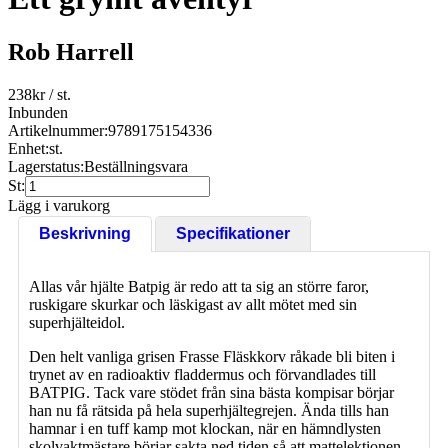
Rob Harrell
238
kr
/ st.
Inbunden
Artikelnummer:
9789175154336
Enhet:
st.
Lagerstatus:
Beställningsvara
St:
Lägg i varukorg
Beskrivning
Specifikationer
Allas vår hjälte Batpig är redo att ta sig an större faror,
ruskigare skurkar och läskigast av allt mötet med sin
superhjälteidol.
Den helt vanliga grisen Frasse Fläskkorv råkade bli biten i
trynet av en radioaktiv fladdermus och förvandlades till
BATPIG. Tack vare stödet från sina bästa kompisar börjar
han nu få rätsida på hela superhjältegrejen. Ända tills han
hamnar i en tuff kamp mot klockan, när en hämndlysten
skolvaktmästare börjar sakta ned tiden så att mattelektionen