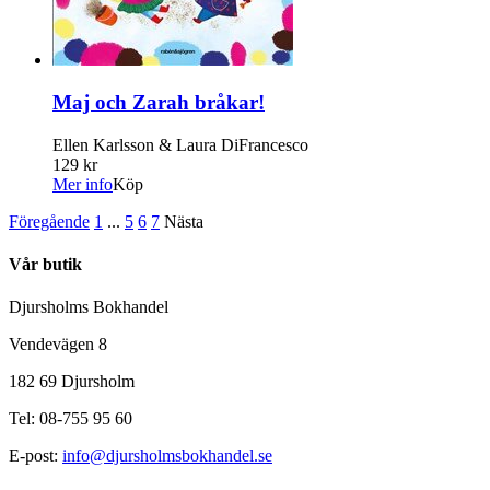
Maj och Zarah bråkar!
Ellen Karlsson & Laura DiFrancesco
129 kr
Mer info
Köp
Föregående
1
...
5
6
7
Nästa
Vår butik
Djursholms Bokhandel
Vendevägen 8
182 69 Djursholm
Tel: 08-755 95 60
E-post:
info@djursholmsbokhandel.se