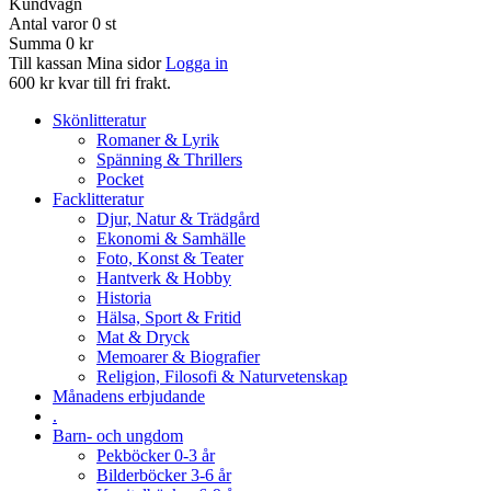
Kundvagn
Antal varor
0
st
Summa
0 kr
Till kassan
Mina sidor
Logga in
600 kr kvar till fri frakt.
Skönlitteratur
Romaner & Lyrik
Spänning & Thrillers
Pocket
Facklitteratur
Djur, Natur & Trädgård
Ekonomi & Samhälle
Foto, Konst & Teater
Hantverk & Hobby
Historia
Hälsa, Sport & Fritid
Mat & Dryck
Memoarer & Biografier
Religion, Filosofi & Naturvetenskap
Månadens erbjudande
.
Barn- och ungdom
Pekböcker 0-3 år
Bilderböcker 3-6 år