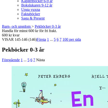
Kapitelböcker 6-9 år
Bokslukaren 9-12 år
Unga vuxna
Faktaböcker
Saga & Present
Barn- och ungdom
>
Pekböcker 0-3 år
Handla för minst 600 kr för fri frakt.
600 kr kvar
VISAR
145-146
(146)
Första
1
...
5
6
7
100 per sida
Pekböcker 0-3 år
Föregående
1
...
5
6
7
Nästa