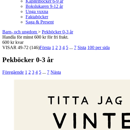
Kapitelböcker 6-9 år
Bokslukaren 9-12 år
Unga vuxna
Faktaböcker
Saga & Present
Barn- och ungdom
>
Pekböcker 0-3 år
Handla för minst 600 kr för fri frakt.
600 kr kvar
VISAR
49-72
(146)
Första
1
2
3
4
5
...
7
Sista
100 per sida
Pekböcker 0-3 år
Föregående
1
2
3
4
5
...
7
Nästa