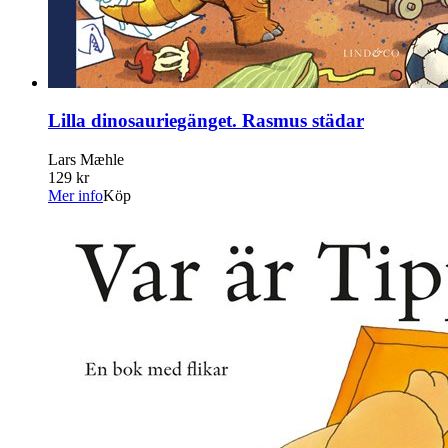
Lilla dinosauriegänget. Rasmus städar
Lars Mæhle
129 kr
Mer info
Köp