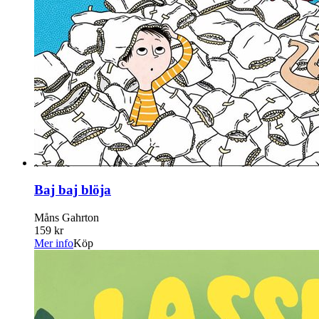
Baj baj blöja
Måns Gahrton
159 kr
Mer info
Köp