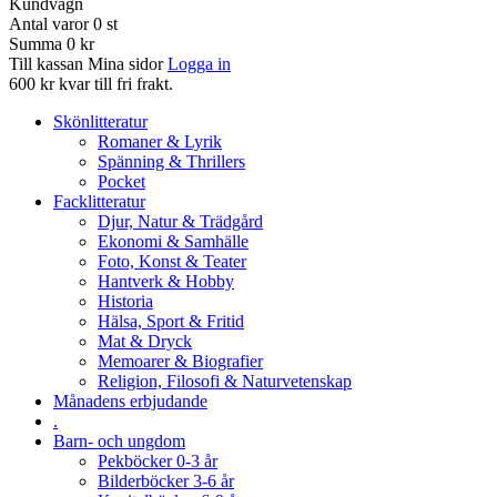
Kundvagn
Antal varor
0
st
Summa
0 kr
Till kassan
Mina sidor
Logga in
600 kr kvar till fri frakt.
Skönlitteratur
Romaner & Lyrik
Spänning & Thrillers
Pocket
Facklitteratur
Djur, Natur & Trädgård
Ekonomi & Samhälle
Foto, Konst & Teater
Hantverk & Hobby
Historia
Hälsa, Sport & Fritid
Mat & Dryck
Memoarer & Biografier
Religion, Filosofi & Naturvetenskap
Månadens erbjudande
.
Barn- och ungdom
Pekböcker 0-3 år
Bilderböcker 3-6 år