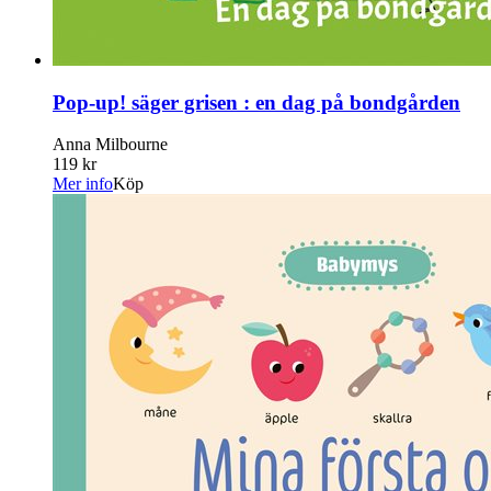
Pop-up! säger grisen : en dag på bondgården
Anna Milbourne
119 kr
Mer info
Köp