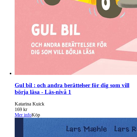
Gul bil : och andra berättelser för dig som vill
börja läsa - Läs-nivå 1
Katarina Kuick
169 kr
Mer info
Köp