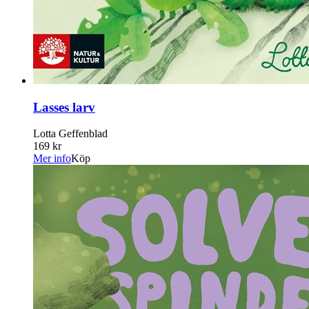
Lasses larv
Lotta Geffenblad
169 kr
Mer info
Köp