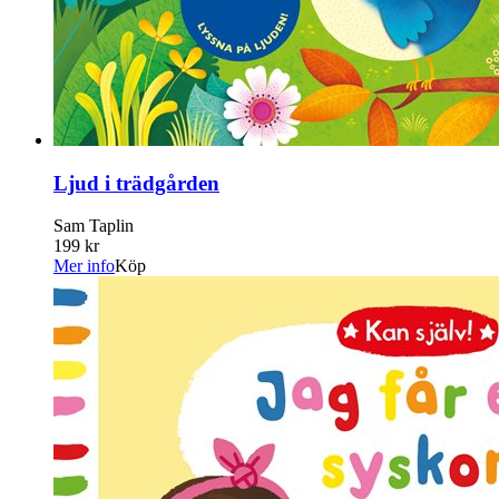
Ljud i trädgården
Sam Taplin
199 kr
Mer info
Köp