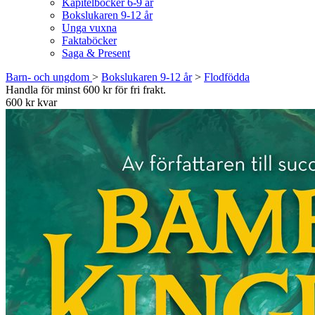
Kapitelböcker 6-9 år
Bokslukaren 9-12 år
Unga vuxna
Faktaböcker
Saga & Present
Barn- och ungdom
>
Bokslukaren 9-12 år
>
Flodfödda
Handla för minst 600 kr för fri frakt.
600 kr kvar