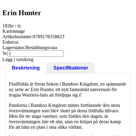
Erin Hunter
182
kr
/ st.
Kartonnage
Artikelnummer:
9789178358823
Enhet:
st.
Lagerstatus:
Beställningsvara
St:
Lägg i varukorg
Beskrivning
Specifikationer
Flodfödda är första boken i Bamboo Kingdom, en spännande
ny serie av Erin Hunter, ett nytt fantastiskt universum för
trogna Warriors-fans att fördjupa sig i!
Pandorna i Bamboo Kingdom minns fortfarande den stora
översvämningen som blev slutet på deras fridfulla tillvaro.
Men för tre unga varelser, som föddes den dagen, är
översvämningen inte ett slut, utan en början på deras kamp
för att hitta en plats i sina olika världar.