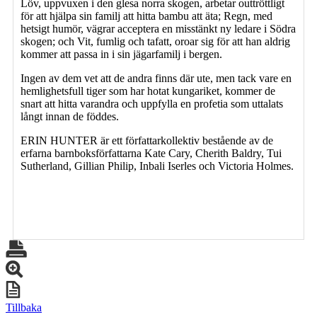
Löv, uppvuxen i den glesa norra skogen, arbetar outtröttligt
för att hjälpa sin familj att hitta bambu att äta; Regn, med
hetsigt humör, vägrar acceptera en misstänkt ny ledare i Södra
skogen; och Vit, fumlig och tafatt, oroar sig för att han aldrig
kommer att passa in i sin jägarfamilj i bergen.
Ingen av dem vet att de andra finns där ute, men tack vare en
hemlighetsfull tiger som har hotat kungariket, kommer de
snart att hitta varandra och uppfylla en profetia som uttalats
långt innan de föddes.
ERIN HUNTER är ett författarkollektiv bestående av de
erfarna barnboksförfattarna Kate Cary, Cherith Baldry, Tui
Sutherland, Gillian Philip, Inbali Iserles och Victoria Holmes.
Tillbaka