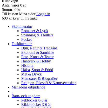
Kundvagn
Antal varor
0
st
Summa
0 kr
Till kassan
Mina sidor
Logga in
600 kr kvar till fri frakt.
Skönlitteratur
Romaner & Lyrik
Spänning & Thrillers
Pocket
Facklitteratur
Djur, Natur & Trädgård
Ekonomi & Samhälle
Foto, Konst & Teater
Hantverk & Hobby
Historia
Hälsa, Sport & Fritid
Mat & Dryck
Memoarer & Biografier
Religion, Filosofi & Naturvetenskap
Månadens erbjudande
.
Barn- och ungdom
Pekböcker 0-3 år
Bilderböcker 3-6 år